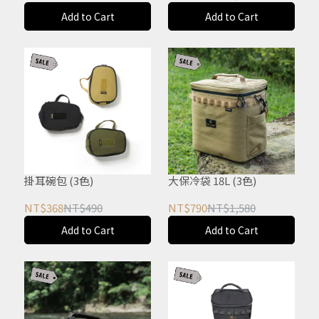
Add to Cart
Add to Cart
掛耳碗包 (3色)
大保冷袋 18L (3色)
NT$368
NT$490
NT$790
NT$1,580
Add to Cart
Add to Cart