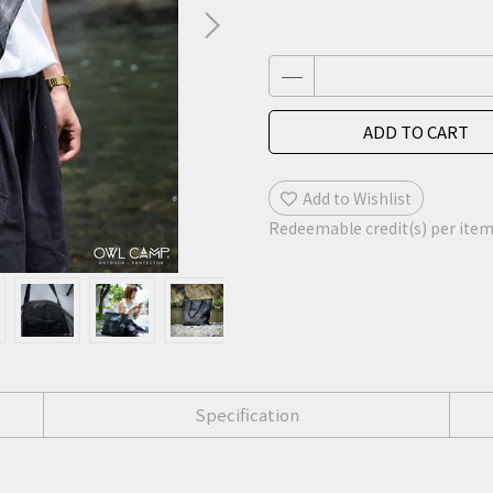
ADD TO CART
Add to Wishlist
Redeemable credit(s) per ite
Specification