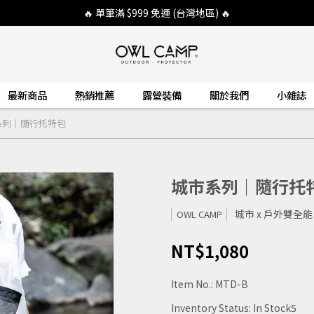
🔥 單筆滿 $999 免運 (台灣地區) 🔥
最新商品
熱銷推薦
露營裝備
關於我們
小雜誌
系列｜隨行托特包
城市系列｜隨行托
城市 x 戶外雙全能
OWL CAMP
NT$1,080
Item No.:
MTD-B
Inventory Status:
In Stock5