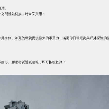
適應。
外之間輕鬆切換，時尚又實用！
井井有條。加寬的織袋提供強大的承重力，滿足你日常逛街與戶外探險的
不擔心。膠網材質透氣速乾，即可恢復乾爽！