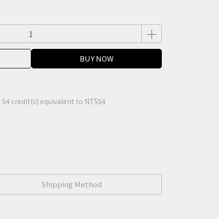
BUY NOW
m
54
credit(s) equivalent to
NT$54
Shipping Method