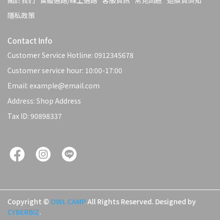
關於我們
實體通路/線上通路
客服資訊
常見問題
退換貨須知
隱私政策
Contact Info
Customer Service Hotline: 0912345678
Customer service hour: 10:00-17:00
Email: example@email.com
Address: Shop Address
Tax ID: 90898337
Copyright ©
OWL CAMP
All Rights Reserved.
Designed by
CYBERBIZ
.