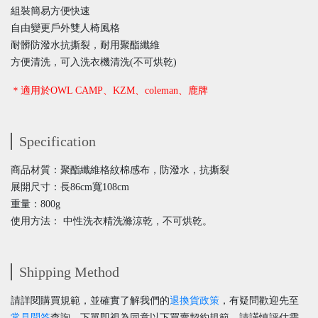
組裝簡易方便快速
自由變更戶外雙人椅風格
耐髒防潑水抗撕裂，耐用聚酯纖維
方便清洗，可入洗衣機清洗(不可烘乾)
＊適用於OWL CAMP、KZM、coleman、鹿牌
Specification
商品材質：聚酯纖維格紋棉感布，防潑水，抗撕裂
展開尺寸：長86cm寬108cm
重量：800g
使用方法： 中性洗衣精洗滌涼乾，不可烘乾。
Shipping Method
請詳閱購買規範，並確實了解我們的
退換貨政策
，有疑問歡迎先至
常見問答
查詢。下單即視為同意以下買賣契約規範，請謹慎評估需