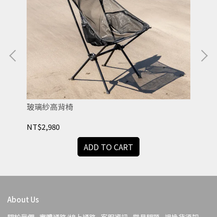
玻璃紗高背椅
保冷
NT$2,980
NT
ADD TO CART
About Us