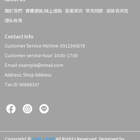
關於我們
實體通路/線上通路
客服資訊
常見問題
退換貨須知
隱私政策
Contact Info
Customer Service Hotline: 0912345678
Customer service hour: 10:00-17:00
Email: example@email.com
Address: Shop Address
Tax ID: 90898337
Copyright ©
OWL CAMP
All Rights Reserved.
Designed by