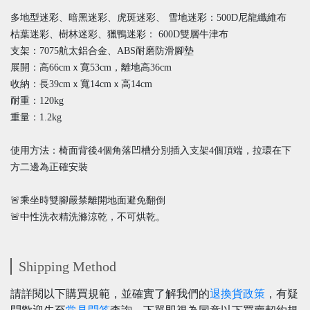
多地型迷彩、暗黑迷彩、虎斑迷彩、 雪地迷彩：500D尼龍纖維布
枯葉迷彩、樹林迷彩、獵鴨迷彩： 600D雙層牛津布
支架：7075航太鋁合金、ABS耐磨防滑腳墊
展開：高66cmｘ寛53cm，離地高36cm
收納：長39cmｘ寬14cmｘ高14cm
耐重：120kg
重量：1.2kg
使用方法：椅面背後4個角落凹槽分別插入支架4個頂端，拉環在下
方二邊為正確安裝
🚨乘坐時雙腳嚴禁離開地面避免翻倒
🚨中性洗衣精洗滌涼乾，不可烘乾。
Shipping Method
請詳閱以下購買規範，並確實了解我們的
退換貨政策
，有疑