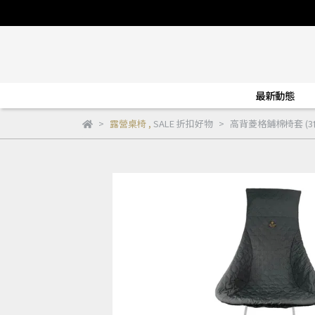
最新動態
露營桌椅
,
SALE 折扣好物
高背菱格鋪棉椅套 (3