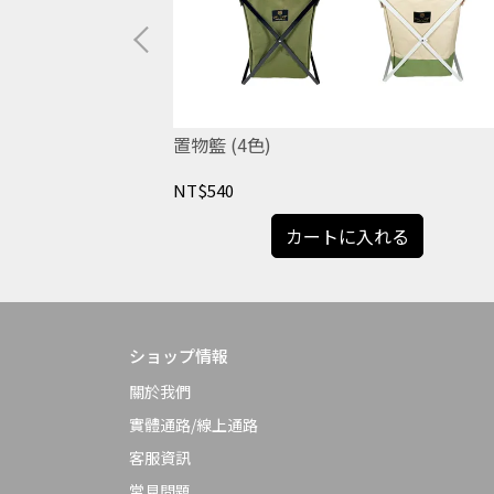
置物籃 (4色)
NT$540
る
カートに入れる
ショップ情報
關於我們
實體通路/線上通路
客服資訊
常見問題