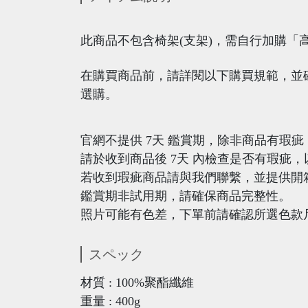
​此商品不包含椅架(支架)，需自行加購「
在購買商品前，請詳閱以下購買規範，並
選購。
官網不提供 7天 鑑賞期，除非商品有瑕
請於收到商品後 7天 內檢查是否有瑕疵
若收到瑕疵商品請與我們聯繫，並提供開箱
鑑賞期非試用期，請確保商品完整性。
照片可能有色差，下單前請確認所選色款
スペック
材質 : 100%聚酯纖維
重量 : 400g