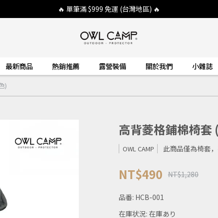
🔥 單筆滿 $999 免運 (台灣地區) 🔥
最新商品
熱銷推薦
露營裝備
關於我們
小雜誌
色)
高背菱格鋪棉椅套 (
此商品僅為椅套，
OWL CAMP
NT$490
NT$1,280
品番:
HCB-001
在庫状況:
在庫あり