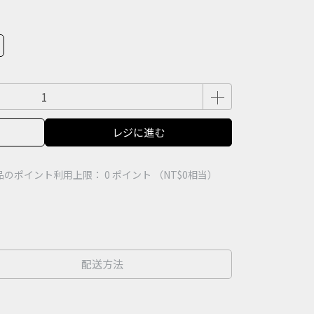
レジに進む
品のポイント利用上限：
0
ポイント （
NT$0
相当）
配送方法