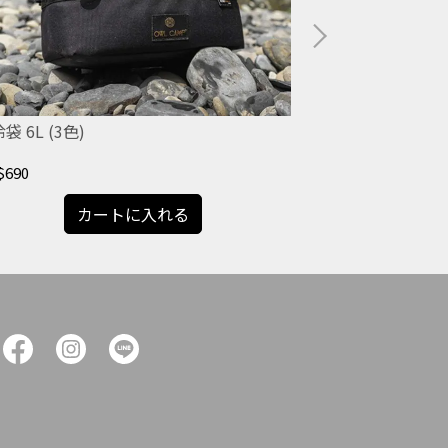
袋 6L (3色)
大保冷袋 18L (3
$690
NT$790
カートに入れる