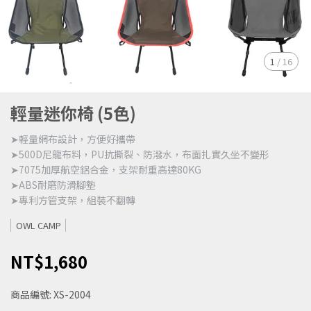
1
/
16
輕量迷你椅 (5色)
➤輕量網布設計，方便好攜帶
➤500D尼龍布料，PU抗撕裂、防潑水，布面扎實久坐不變形
➤7075加厚航空鋁合金，支架耐重高達80KG
➤ABS耐磨防滑腳墊
➤專利方管支架，組裝不翻轉
OWL CAMP
NT$1,680
商品編號:
XS-2004