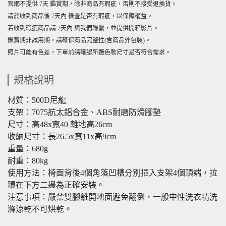
官網不提供 7天 鑑賞期，除非商品有瑕疵，否則不接受退換貨。
請於收到商品後 7天內 檢查是否有瑕疵，以保障權益。
若收到瑕疵商品請 7天內 與我們聯繫，並提供開箱影片。
鑑賞期非試用期，請確保商品完整性(含商品外包裝)。
照片可能有色差，下單前請確認所選色款尺寸是否符合需求。
規格說明
材質：500D尼龍
支架：7075航太鋁合金、ABS耐磨防滑腳墊
尺寸：高48x寬40 離地高26cm
收納尺寸：長26.5x寬11x高9cm
重量：680g
耐重：80kg
使用方法：椅面背後4個角落凹槽分別插入支架4個頂端，拉
環在下方二邊為正確安裝。
注意事項：嚴禁雙腳離開地面避免翻倒，一般中性洗衣精洗
滌涼乾不可烘乾。