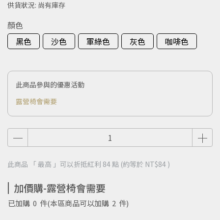
供貨狀況:
尚有庫存
顏色
黑色
沙色
軍綠色
灰色
咖啡色
此商品參與的優惠活動
露營椅會需要
此商品 「 最高 」可以折抵紅利
84
點 (約等於
NT$84
)
加價購-露營椅會需要
已加購
0
件
(本區商品可以加購
2
件)