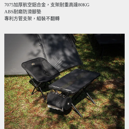
7075加厚航空鋁合金，支架耐重高達80KG
ABS耐磨防滑腳墊
專利方管支架，組裝不翻轉