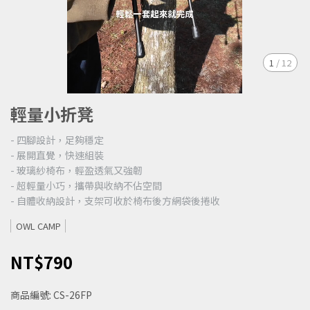
1
/
12
輕量小折凳
- 四腳設計，足夠穩定
- 展開直覺，快速組裝
- 玻璃紗椅布，輕盈透氣又強韌
- 超輕量小巧，攜帶與收納不佔空間
- 自體收納設計，支架可收於椅布後方網袋後捲收
OWL CAMP
NT$790
商品編號:
CS-26FP