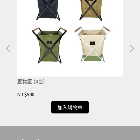
置物籃 (4色)
營釘
NT$540
NT
加入購物車